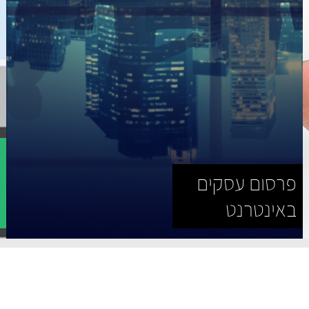
פ
פרסום עסקים
ב
באינטרנט
ל