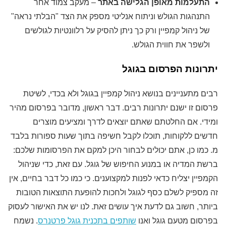
התעלמות מאופן הגלישה באתר
– מעקב צמוד אחר
התנהגות הגולש וניתוח אנליטי מספק את הצד "הבלתי נראה"
של ניהול קמפיין ורק כך ניתן להסיק על רלוונטיות לגולשים
ולשפר את חווית הגולש.
יתרונות הפרסום בגוגל
רבים מתעניינים בנושא ניהול קמפיין בגוגל ולא בכדי, לשיטת
פרסום זו ישנם יתרונות רבים. דבר ראשון, מדובר בפרסום מהיר
ומידי. אם החלטתם שאתם יוצאים לדרך ומציעים מוצרים
חדשים ללקוחות, תוכלו לקבל חשיפה בתוך שעות ספורות בלבד
מ. כמו כן, אתם יכולים לבחור היכן למקם את הפרסומות שלכם:
ברשת המדיה או במנוע החיפוש של גוגל. עם זאת, כדי שניהול
הקמפיין יצליח כדאי לפנות למקצוענים. כי כמו כל דבר בחיים, אין
זה מספיק לשלם כסף לגוגל ולחכות להופעת התוצאות הטובות
ביותר, חשוב גם לדעת איך עושים זאת. לנו יש את האישור לעסוק
בפרסום מטעם גוגל ואנו
שותפים בתכנית גוגל פרטנרס
. נשמח