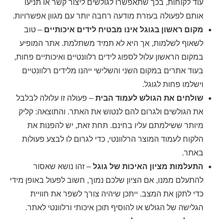
עוד לקוחות, בכך שתאפשרו לגולשים ליצור קשר או תניעו
אותם לפעולה בעזרת מודעה רחבה יותר עם מגוון אפשרויות.
מקום ראשון בגוגל אינו מבטיח לידים איכותיים
– טוב
לשאוף לשלמות, אך היא לא תמיד משתלמת. אתר המופיע
במקום הראשון עלול לספוג לידים רלוונטיים ואיכותיים פחות,
בעוד אתרים במקום השני והשלישי ייהנו מלידים רלוונטיים
וישלמו פחות לגוגל.
שולחים את הגולש לעמוד הבית
– פעולה זו עלולה לבלבל
את הגולשים ולגרום להם לנטוש את האתר. והתוצאה: קליק
מיותר ששילמתם עליו בחינם. תחת זאת, יש להפנות את
הלקוח לעמוד המוצר הרלוונטי, כדי לגרום לו לבצע פעולות
באתר.
התעלמות מציון האיכות של גוגל
– זהו נושא שאסור
להתעלם ממנו, אם הציון שלכם נמוך, חשוב לפעול באופן מידי
כדי לתקן את המצב. ייתכן שיהיה צורך לשפר את חוויית
הגלישה של הגולש או להוסיף תוכן איכותי ורלוונטי לאתר.