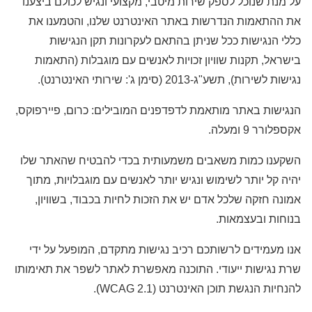
על מנת שנוכל לספק שירות מיטבי, מקצועי ונגיש לכולם ביצענו
את ההתאמות הנדרשות באתר האינטרנט שלנו, והטמענו את
כללי הנגישות ככל שניתן בהתאם לעקרונות תקן הנגישות
בישראל, תקנות שוויון זכויות לאנשים עם מוגבלות (התאמות
נגישות לשירות), תשע"ג-2013 (סימן ג': שירותי האינטרנט).
הנגישות באתר מותאמת לדפדפנים המובילים: כרום, פיירפוקס,
אקספלורר 9 ומעלה.
השקענו כמות משאבים משמעותית בכדי להבטיח שהאתר שלו
יהיה קל יותר לשימוש ונגיש יותר לאנשים עם מוגבלויות, מתוך
אמונה חזקה שלכל אדם יש את הזכות לחיות בכבוד, בשוויון,
בנוחות ובעצמאות.
אנו מעמידים לרשותכם רכיב נגישות מתקדם, המופעל על ידי
שרת נגישות ייעודי. התוכנה מאפשרת לאתר לשפר את תאימותו
להנחיות הנגשת תוכן האינטרנט (WCAG 2.1).